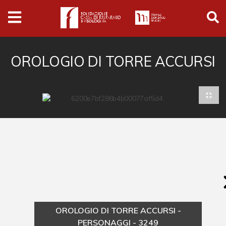
Archivio
Ferrari
Archivio Digitale
OROLOGIO DI TORRE ACCURSI
Cronaca e società
Politica
Arte e cultura
Musica cinema e spettacolo
Religione
Sport
Università
OROLOGIO DI TORRE ACCURSI -
Vedute e città
PERSONAGGI - 3249