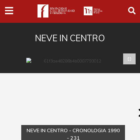
Archivio
Ferrari
Archivio Digitale
NEVE IN CENTRO
Cronaca e società
Politica
Arte e cultura
Musica cinema e spettacolo
Religione
Sport
Università
NEVE IN CENTRO - CRONOLOGIA 1990
Vedute e città
- 231