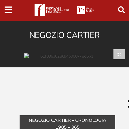
Archivio
Ferrari
Archivio Digitale
NEGOZIO CARTIER
Cronaca e società
Politica
Arte e cultura
Musica cinema e spettacolo
Religione
Sport
Università
NEGOZIO CARTIER - CRONOLOGIA
Vedute e città
1985 - 365