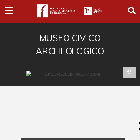
Archivio
Ferrari
Archivio Digitale
MUSEO CIVICO
ARCHEOLOGICO
Cronaca e società
Politica
Arte e cultura
Musica cinema e spettacolo
Religione
Sport
Università
Vedute e città