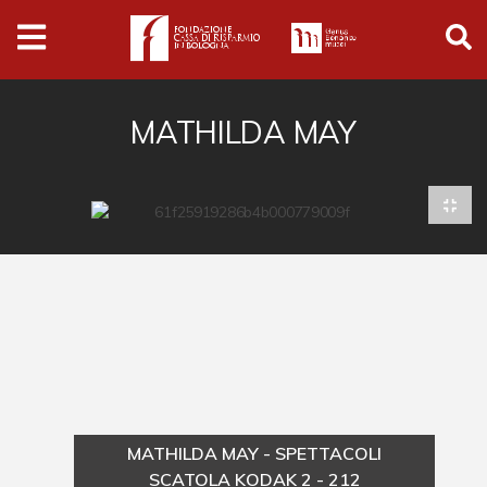
Archivio
Ferrari
Archivio Digitale
MATHILDA MAY
Cronaca e società
Politica
Arte e cultura
Musica cinema e spettacolo
Religione
Sport
Università
MATHILDA MAY - SPETTACOLI
Vedute e città
SCATOLA KODAK 2 - 212