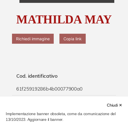
Chi è Paolo Ferrari
MATHILDA MAY
Contattaci
Richiedi immagine
Copia link
Cod. identificativo
61f25919286b4b00077900a0
Titolo
Chiudi ✕
Implementazione banner obsoleta, come da comunicazione del
MATHILDA MAY
13/10/2023. Aggiornare il banner.
Inventario