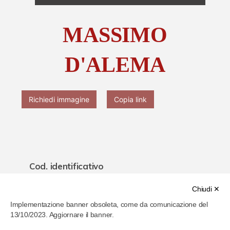
Chi è Paolo Ferrari
MASSIMO
Contattaci
D'ALEMA
Richiedi immagine
Copia link
Cod. identificativo
641242ddf467d700078665e3
Chiudi ✕
Implementazione banner obsoleta, come da comunicazione del
Titolo
13/10/2023. Aggiornare il banner.