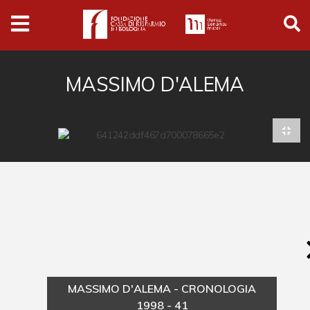
Archivio
Ferrari
Archivio Digitale
MASSIMO D'ALEMA
Cronaca e società
Politica
Arte e cultura
Musica cinema e spettacolo
Religione
Sport
Università
MASSIMO D'ALEMA - CRONOLOGIA
Vedute e città
1998 - 41