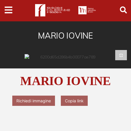
Archivio
Ferrari
Archivio Digitale
MARIO IOVINE
Cronaca e società
Politica
Arte e cultura
MARIO IOVINE
Musica cinema e spettacolo
Religione
Richiedi immagine
Copia link
Sport
Università
Vedute e città