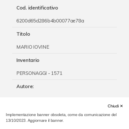
Cod. identificativo
Chi è Paolo Ferrari
6200d65d286b4b00077ae78a
Contattaci
Titolo
MARIO IOVINE
Inventario
PERSONAGGI - 1571
Autore
:
Paolo Ferrari
Chiudi ✕
Categoria
:
Implementazione banner obsoleta, come da comunicazione del
13/10/2023. Aggiornare il banner.
Politica