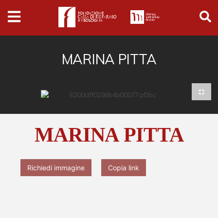
Archivio
Ferrari
Archivio Digitale
MARINA PITTA
Cronaca e società
Politica
Arte e cultura
MARINA PITTA
Musica cinema e spettacolo
Religione
Richiedi immagine
Copia link
Sport
Università
Vedute e città