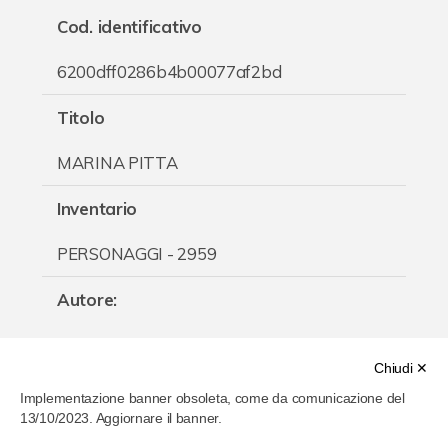
Cod. identificativo
Chi è Paolo Ferrari
6200dff0286b4b00077af2bd
Contattaci
Titolo
MARINA PITTA
Inventario
PERSONAGGI - 2959
Autore
:
Paolo Ferrari
Chiudi ✕
Categoria
:
Implementazione banner obsoleta, come da comunicazione del
13/10/2023. Aggiornare il banner.
Musica cinema e spettacolo