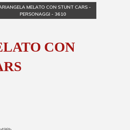
ARIANGELA MELATO CON STUNT CARS -
MAR
PERSONAGGI - 3610
ELATO CON
ARS
af98b