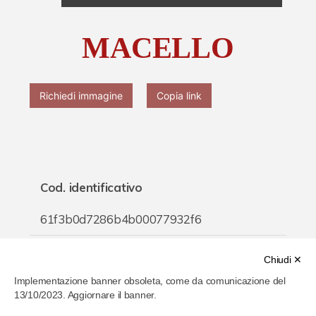
Chi è Paolo Ferrari
MACELLO
Contattaci
Richiedi immagine
Copia link
Cod. identificativo
61f3b0d7286b4b00077932f6
Titolo
Chiudi ✕
Implementazione banner obsoleta, come da comunicazione del
MACELLO
13/10/2023. Aggiornare il banner.
Inventario