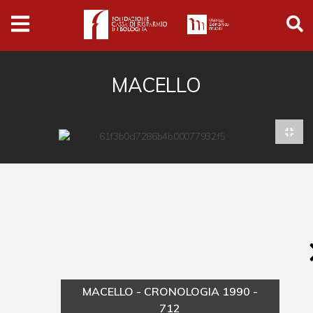
Archivio
Ferrari
Archivio Digitale
MACELLO
Cronaca e società
Politica
Arte e cultura
Musica cinema e spettacolo
Religione
Sport
Università
MACELLO - CRONOLOGIA 1990 -
Vedute e città
712