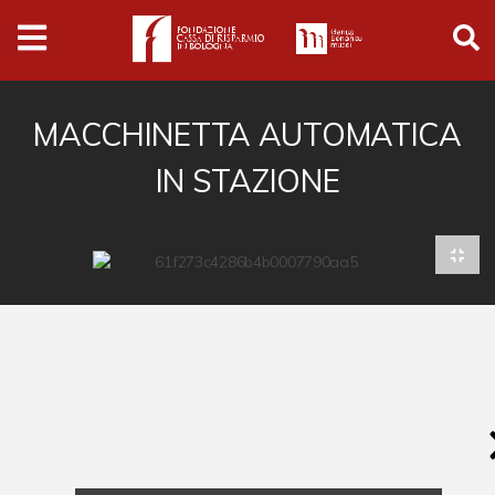
Archivio
Ferrari
Archivio Digitale
MACCHINETTA AUTOMATICA
IN STAZIONE
Cronaca e società
Politica
Arte e cultura
Musica cinema e spettacolo
Religione
Sport
Università
Vedute e città