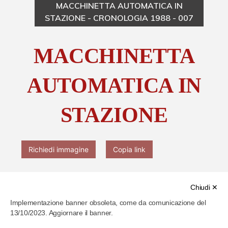
MACCHINETTA AUTOMATICA IN
STAZIONE - CRONOLOGIA 1988 - 007
Chi è Paolo Ferrari
MACCHINETTA
Contattaci
AUTOMATICA IN
STAZIONE
Richiedi immagine
Copia link
Chiudi ✕
Implementazione banner obsoleta, come da comunicazione del
13/10/2023. Aggiornare il banner.
Cod. identificativo