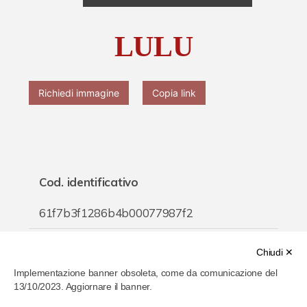
Chi è Paolo Ferrari
LULU
Contattaci
Richiedi immagine
Copia link
Cod. identificativo
61f7b3f1286b4b00077987f2
Titolo
Chiudi ✕
Implementazione banner obsoleta, come da comunicazione del
LULU
13/10/2023. Aggiornare il banner.
Inventario