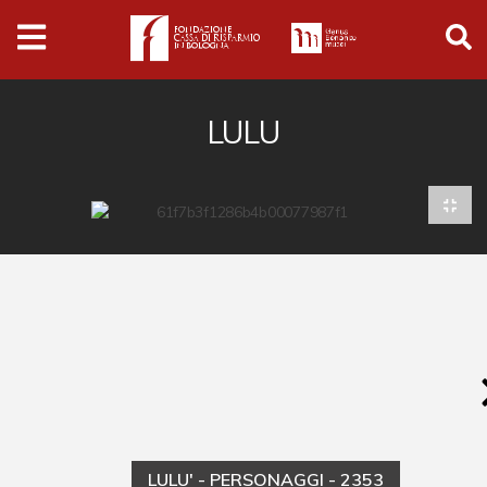
Archivio
Ferrari
Archivio Digitale
LULU
Cronaca e società
Politica
Arte e cultura
Musica cinema e spettacolo
Religione
Sport
Università
Vedute e città
LULU' - PERSONAGGI - 2353