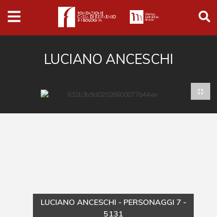
Archivio
Ferrari
Archivio Digitale
LUCIANO ANCESCHI
Cronaca e società
Politica
Arte e cultura
Musica cinema e spettacolo
Religione
Sport
Università
LUCIANO ANCESCHI - PERSONAGGI 7 -
Vedute e città
5131