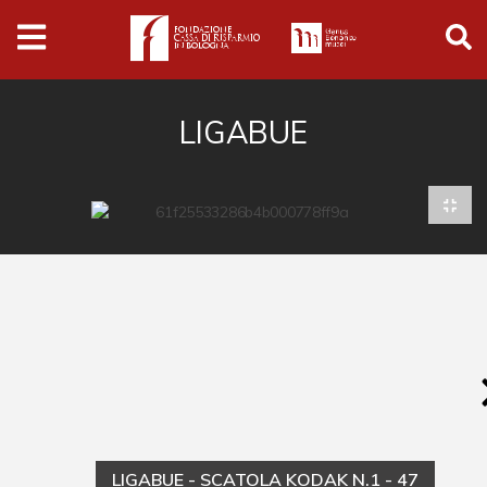
Archivio
Ferrari
Archivio Digitale
LIGABUE
Cronaca e società
Politica
Arte e cultura
Musica cinema e spettacolo
Religione
Sport
Università
Vedute e città
LIGABUE - SCATOLA KODAK N.1 - 47