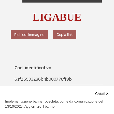
Chi è Paolo Ferrari
LIGABUE
Contattaci
Richiedi immagine
Copia link
Cod. identificativo
61f25533286b4b000778ff9b
Titolo
Chiudi ✕
Implementazione banner obsoleta, come da comunicazione del
LIGABUE
13/10/2023. Aggiornare il banner.
Inventario