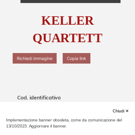
Chi è Paolo Ferrari
KELLER
Contattaci
QUARTETT
Richiedi immagine
Copia link
Cod. identificativo
62212fc747aa540007d21a14
Chiudi ✕
Implementazione banner obsoleta, come da comunicazione del
Titolo
13/10/2023. Aggiornare il banner.