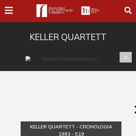
Archivio
Ferrari
Archivio Digitale
KELLER QUARTETT
Cronaca e società
Politica
Arte e cultura
Musica cinema e spettacolo
Religione
Sport
Università
KELLER QUARTETT - CRONOLOGIA
Vedute e città
1993 - 519