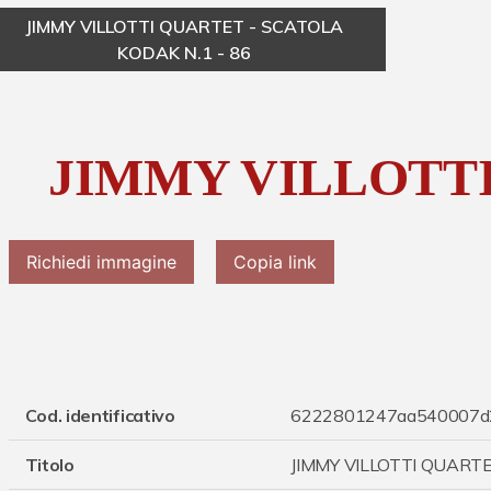
JIMMY VILLOTTI QUARTET - SCATOLA
KODAK N.1 - 86
JIMMY VILLOTT
Richiedi immagine
Copia link
Cod. identificativo
6222801247aa540007d
Titolo
JIMMY VILLOTTI QUART