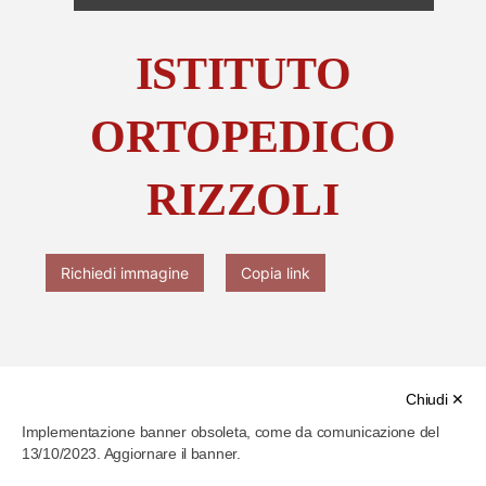
Chi è Paolo Ferrari
ISTITUTO
Contattaci
ORTOPEDICO
RIZZOLI
Richiedi immagine
Copia link
Chiudi ✕
Cod. identificativo
Implementazione banner obsoleta, come da comunicazione del
13/10/2023. Aggiornare il banner.
61f06d57286b4b000778c9a4