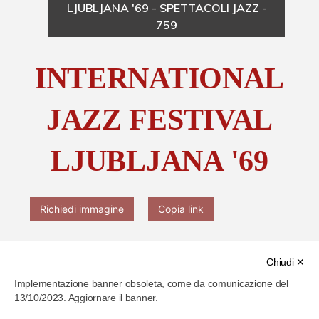
LJUBLJANA '69 - SPETTACOLI JAZZ -
759
Chi è Paolo Ferrari
INTERNATIONAL
Contattaci
JAZZ FESTIVAL
LJUBLJANA '69
Richiedi immagine
Copia link
Chiudi ✕
Implementazione banner obsoleta, come da comunicazione del
13/10/2023. Aggiornare il banner.
Cod. identificativo