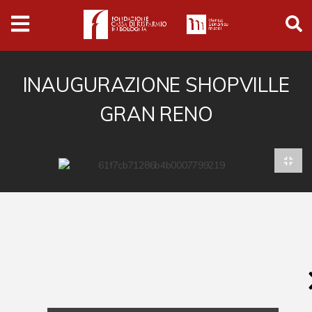
Archivio
Ferrari
Archivio Digitale
INAUGURAZIONE SHOPVILLE
GRAN RENO
Cronaca e società
Politica
Arte e cultura
Musica cinema e spettacolo
Religione
Sport
Università
Vedute e città