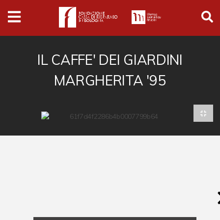
Archivio
Ferrari
Archivio Digitale
IL CAFFE' DEI GIARDINI
MARGHERITA '95
Cronaca e società
Politica
Arte e cultura
Musica cinema e spettacolo
Religione
Sport
Università
Vedute e città