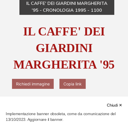
IL CAFFE' DEI GIARDINI MARGHERITA
'95 - CRONOLOGIA 1995 - 1100
Chi è Paolo Ferrari
IL CAFFE' DEI
Contattaci
GIARDINI
MARGHERITA '95
Richiedi immagine
Copia link
Chiudi ✕
Implementazione banner obsoleta, come da comunicazione del
13/10/2023. Aggiornare il banner.
Cod. identificativo