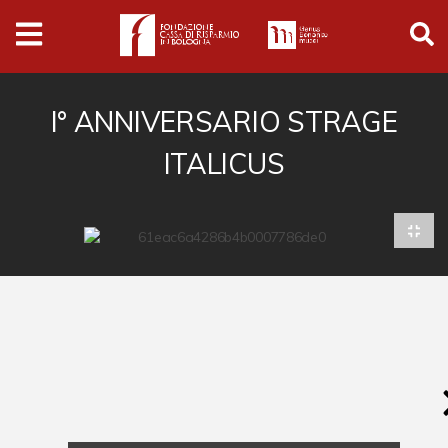
Archivio
Ferrari
Archivio Digitale
I° ANNIVERSARIO STRAGE
ITALICUS
Cronaca e società
Politica
Arte e cultura
Musica cinema e spettacolo
Religione
Sport
Università
Vedute e città