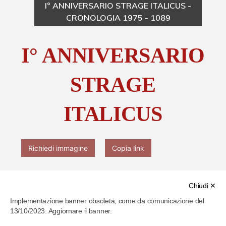
I° ANNIVERSARIO STRAGE ITALICUS -
CRONOLOGIA 1975 - 1089
Chi è Paolo Ferrari
I° ANNIVERSARIO
Contattaci
STRAGE
ITALICUS
Richiedi immagine
Copia link
Chiudi ✕
Implementazione banner obsoleta, come da comunicazione del
13/10/2023. Aggiornare il banner.
Cod. identificativo