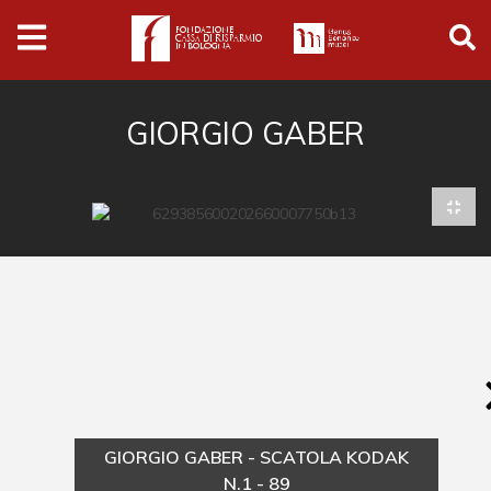
Archivio
Ferrari
Archivio Digitale
GIORGIO GABER
Cronaca e società
Politica
Arte e cultura
Musica cinema e spettacolo
Religione
Sport
Università
GIORGIO GABER - SCATOLA KODAK
Vedute e città
N.1 - 89