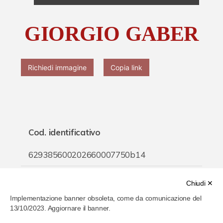
Chi è Paolo Ferrari
GIORGIO GABER
Contattaci
Richiedi immagine
Copia link
Cod. identificativo
629385600202660007750b14
Titolo
Chiudi ✕
Implementazione banner obsoleta, come da comunicazione del
GIORGIO GABER
13/10/2023. Aggiornare il banner.
Inventario