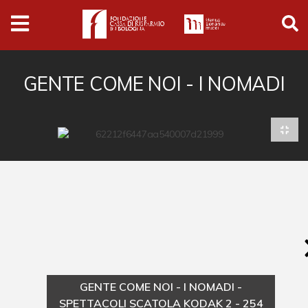
Archivio
Ferrari
Archivio Digitale
GENTE COME NOI - I NOMADI
Cronaca e società
Politica
Arte e cultura
Musica cinema e spettacolo
Religione
Sport
Università
GENTE COME NOI - I NOMADI -
Vedute e città
SPETTACOLI SCATOLA KODAK 2 - 254