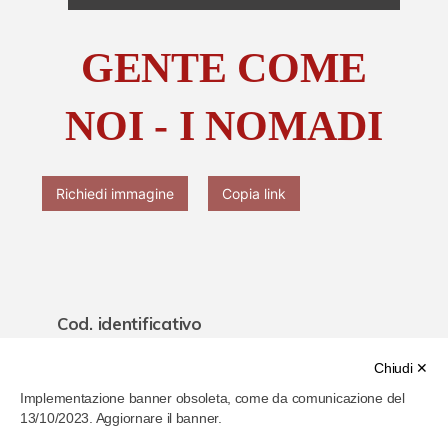
Chi è Paolo Ferrari
GENTE COME
Contattaci
NOI - I NOMADI
Richiedi immagine
Copia link
Cod. identificativo
62212f6447aa540007d2199a
Chiudi ✕
Implementazione banner obsoleta, come da comunicazione del
Titolo
13/10/2023. Aggiornare il banner.