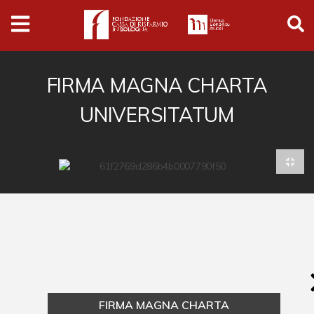
Archivio
Ferrari
Archivio Digitale
FIRMA MAGNA CHARTA
UNIVERSITATUM
Cronaca e società
Politica
Arte e cultura
Musica cinema e spettacolo
Religione
Sport
Università
FIRMA MAGNA CHARTA
Vedute e città