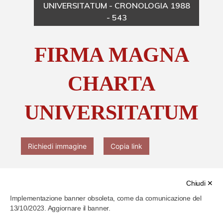
UNIVERSITATUM - CRONOLOGIA 1988
- 543
Chi è Paolo Ferrari
FIRMA MAGNA
Contattaci
CHARTA
UNIVERSITATUM
Richiedi immagine
Copia link
Chiudi ✕
Implementazione banner obsoleta, come da comunicazione del
13/10/2023. Aggiornare il banner.
Cod. identificativo