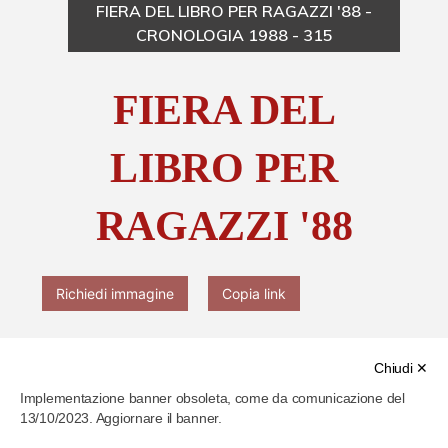
FIERA DEL LIBRO PER RAGAZZI '88 -
CRONOLOGIA 1988 - 315
Chi è Paolo Ferrari
FIERA DEL
Contattaci
LIBRO PER
RAGAZZI '88
Richiedi immagine
Copia link
Chiudi ✕
Implementazione banner obsoleta, come da comunicazione del
13/10/2023. Aggiornare il banner.
Cod. identificativo