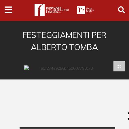
Archivio
Ferrari
Archivio Digitale
FESTEGGIAMENTI PER
ALBERTO TOMBA
Cronaca e società
Politica
Arte e cultura
Musica cinema e spettacolo
Religione
Sport
Università
Vedute e città