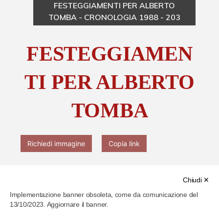
FESTEGGIAMENTI PER ALBERTO
TOMBA - CRONOLOGIA 1988 - 203
Chi è Paolo Ferrari
FESTEGGIAMEN
Contattaci
TI PER ALBERTO
TOMBA
Richiedi immagine
Copia link
Chiudi ✕
Implementazione banner obsoleta, come da comunicazione del
13/10/2023. Aggiornare il banner.
Cod. identificativo