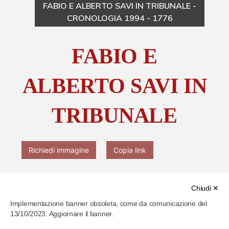
FABIO E ALBERTO SAVI IN TRIBUNALE -
CRONOLOGIA 1994 - 1776
Chi è Paolo Ferrari
FABIO E
Contattaci
ALBERTO SAVI IN
TRIBUNALE
Richiedi immagine
Copia link
Chiudi ✕
Implementazione banner obsoleta, come da comunicazione del
13/10/2023. Aggiornare il banner.
Cod. identificativo