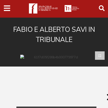
Archivio
Ferrari
Archivio Digitale
FABIO E ALBERTO SAVI IN
TRIBUNALE
Cronaca e società
Politica
Arte e cultura
Musica cinema e spettacolo
Religione
Sport
Università
Vedute e città