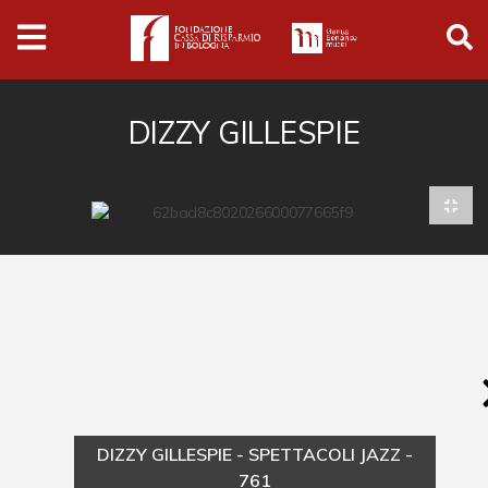
Archivio
Ferrari
Archivio Digitale
DIZZY GILLESPIE
Cronaca e società
Politica
Arte e cultura
Musica cinema e spettacolo
Religione
Sport
Università
DIZZY GILLESPIE - SPETTACOLI JAZZ -
Vedute e città
761