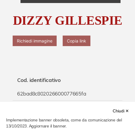
Chi è Paolo Ferrari
DIZZY GILLESPIE
Contattaci
Richiedi immagine
Copia link
Cod. identificativo
62bad8c802026600077665fa
Titolo
Chiudi ✕
Implementazione banner obsoleta, come da comunicazione del
DIZZY GILLESPIE
13/10/2023. Aggiornare il banner.
Inventario