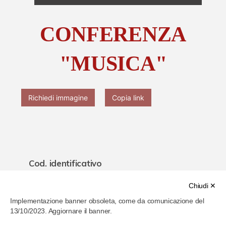
Chi è Paolo Ferrari
CONFERENZA
Contattaci
"MUSICA"
Richiedi immagine
Copia link
Cod. identificativo
649f3e60f467d700078c7cb6
Chiudi ✕
Implementazione banner obsoleta, come da comunicazione del
Titolo
13/10/2023. Aggiornare il banner.