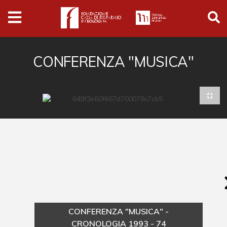
Archivio
Ferrari
Archivio Digitale
CONFERENZA "MUSICA"
Cronaca e società
Politica
Arte e cultura
Musica cinema e spettacolo
Religione
Sport
Università
CONFERENZA "MUSICA" -
Vedute e città
CRONOLOGIA 1993 - 74