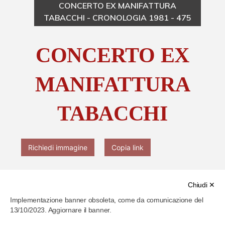
CONCERTO EX MANIFATTURA
TABACCHI - CRONOLOGIA 1981 - 475
Chi è Paolo Ferrari
CONCERTO EX
Contattaci
MANIFATTURA
TABACCHI
Richiedi immagine
Copia link
Chiudi ✕
Implementazione banner obsoleta, come da comunicazione del
13/10/2023. Aggiornare il banner.
Cod. identificativo