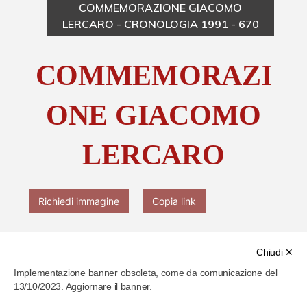
COMMEMORAZIONE GIACOMO
LERCARO - CRONOLOGIA 1991 - 670
Chi è Paolo Ferrari
COMMEMORAZI
Contattaci
ONE GIACOMO
LERCARO
Richiedi immagine
Copia link
Chiudi ✕
Implementazione banner obsoleta, come da comunicazione del
13/10/2023. Aggiornare il banner.
Cod. identificativo