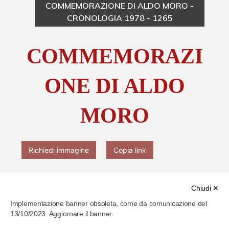
COMMEMORAZIONE DI ALDO MORO -
CRONOLOGIA 1978 - 1265
Chi è Paolo Ferrari
COMMEMORAZI
Contattaci
ONE DI ALDO
MORO
Richiedi immagine
Copia link
Chiudi ✕
Implementazione banner obsoleta, come da comunicazione del
13/10/2023. Aggiornare il banner.
Cod. identificativo