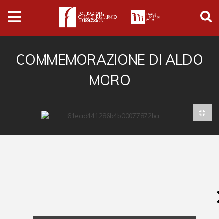
Archivio
Ferrari
Archivio Digitale
COMMEMORAZIONE DI ALDO
MORO
Cronaca e società
Politica
Arte e cultura
Musica cinema e spettacolo
Religione
Sport
Università
Vedute e città