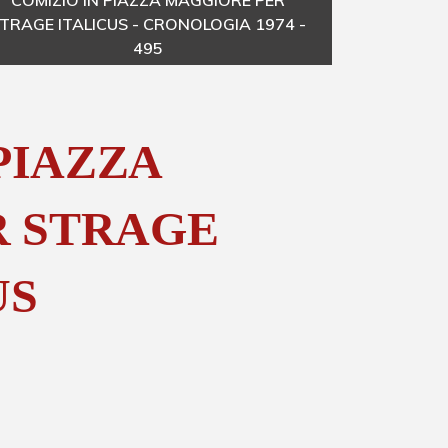
COMIZIO IN PIAZZA MAGGIORE PER
C
TRAGE ITALICUS - CRONOLOGIA 1974 -
STR
495
PIAZZA
R STRAGE
US