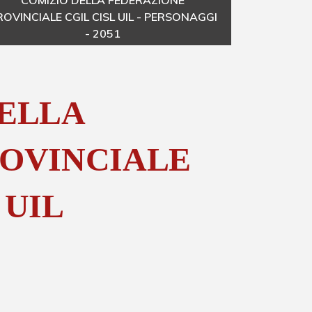
COMIZIO DELLA FEDERAZIONE
ROVINCIALE CGIL CISL UIL - PERSONAGGI
PROV
- 2051
DELLA
OVINCIALE
 UIL