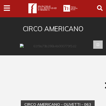
Archivio
Ferrari
Archivio Digitale
CIRCO AMERICANO
Cronaca e società
Politica
Arte e cultura
Musica cinema e spettacolo
Religione
Sport
Università
Vedute e città
CIRCO AMERICANO - OLIVETTI - 063