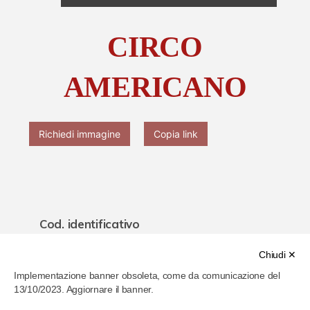
Chi è Paolo Ferrari
CIRCO
Contattaci
AMERICANO
Richiedi immagine
Copia link
Cod. identificativo
61f9a79b286b4b000779f1d3
Chiudi ✕
Implementazione banner obsoleta, come da comunicazione del
Titolo
13/10/2023. Aggiornare il banner.