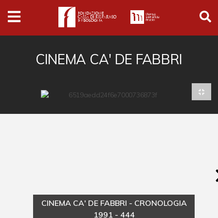
Archivio
Ferrari
Archivio Digitale
CINEMA CA' DE FABBRI
Cronaca e società
Politica
Arte e cultura
Musica cinema e spettacolo
Religione
Sport
Università
CINEMA CA' DE FABBRI - CRONOLOGIA
Vedute e città
1991 - 444