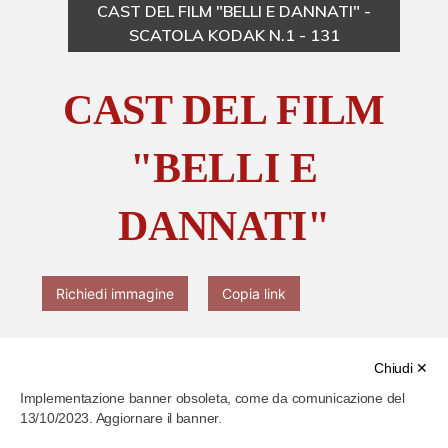
CAST DEL FILM "BELLI E DANNATI" -
SCATOLA KODAK N.1 - 131
Chi è Paolo Ferrari
CAST DEL FILM
Contattaci
"BELLI E
DANNATI"
Richiedi immagine
Copia link
Chiudi ✕
Implementazione banner obsoleta, come da comunicazione del
13/10/2023. Aggiornare il banner.
Cod. identificativo