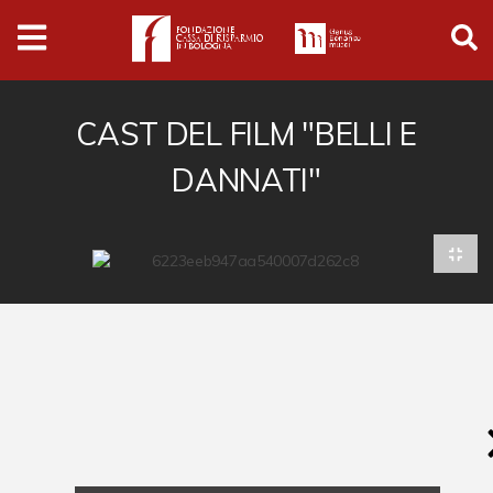
Archivio
Ferrari
Archivio Digitale
CAST DEL FILM "BELLI E
DANNATI"
Cronaca e società
Politica
Arte e cultura
Musica cinema e spettacolo
Religione
Sport
Università
Vedute e città