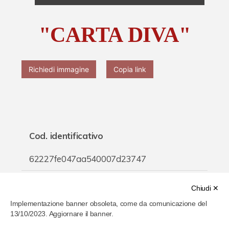
Chi è Paolo Ferrari
"CARTA DIVA"
Contattaci
Richiedi immagine
Copia link
Cod. identificativo
62227fe047aa540007d23747
Titolo
Chiudi ✕
Implementazione banner obsoleta, come da comunicazione del
"CARTA DIVA"
13/10/2023. Aggiornare il banner.
Inventario