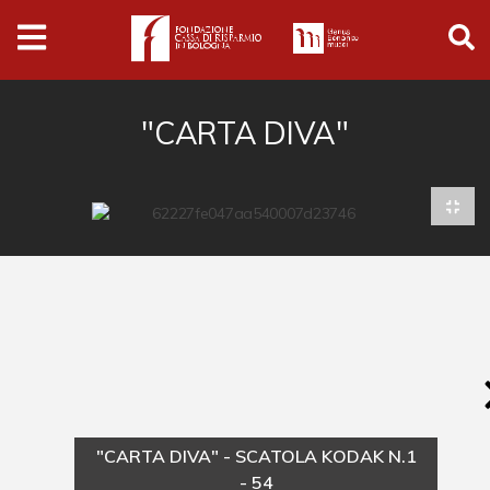
Archivio
Ferrari
Archivio Digitale
"CARTA DIVA"
Cronaca e società
Politica
Arte e cultura
Musica cinema e spettacolo
Religione
Sport
Università
"CARTA DIVA" - SCATOLA KODAK N.1
Vedute e città
- 54