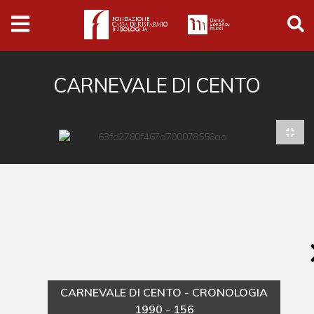
Archivio
Ferrari
Archivio Digitale
CARNEVALE DI CENTO
Cronaca e società
Politica
Arte e cultura
Musica cinema e spettacolo
Religione
Sport
Università
CARNEVALE DI CENTO - CRONOLOGIA
Vedute e città
1990 - 156