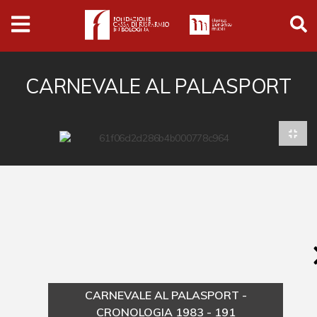
Archivio
Ferrari
Archivio Digitale
CARNEVALE AL PALASPORT
Cronaca e società
Politica
Arte e cultura
Musica cinema e spettacolo
Religione
Sport
Università
CARNEVALE AL PALASPORT -
Vedute e città
CRONOLOGIA 1983 - 191