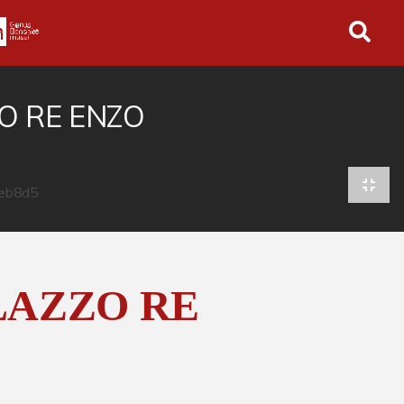
in tutto l'archivio
O RE ENZO
LAZZO RE