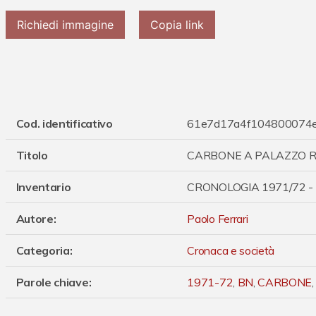
Richiedi immagine
Copia link
Cod. identificativo
61e7d17a4f104800074
Titolo
CARBONE A PALAZZO R
Inventario
CRONOLOGIA 1971/72 -
Autore
:
Paolo Ferrari
Categoria
:
Cronaca e società
Parole chiave
:
1971-72
,
BN
,
CARBONE