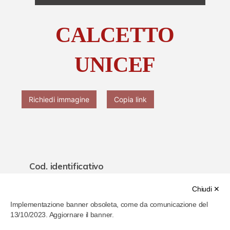
Chi è Paolo Ferrari
CALCETTO
Contattaci
UNICEF
Richiedi immagine
Copia link
Cod. identificativo
61f27465286b4b0007790ba0
Chiudi ✕
Implementazione banner obsoleta, come da comunicazione del
Titolo
13/10/2023. Aggiornare il banner.