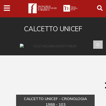
Archivio
Ferrari
Archivio Digitale
CALCETTO UNICEF
Cronaca e società
Politica
Arte e cultura
Musica cinema e spettacolo
Religione
Sport
Università
CALCETTO UNICEF - CRONOLOGIA
Vedute e città
1988 - 103