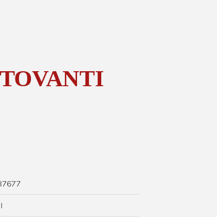
UTOVANTI
87677
I