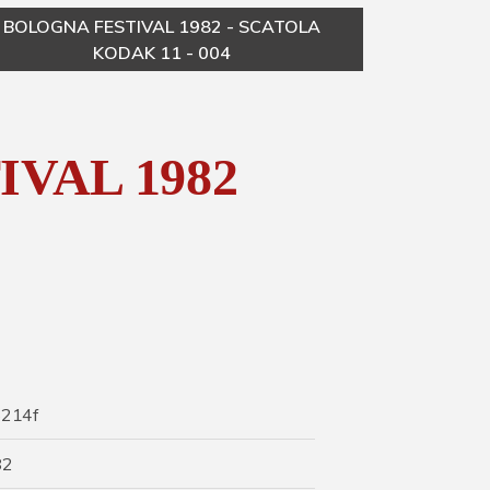
BOLOGNA FESTIVAL 1982 - SCATOLA
B
KODAK 11 - 004
VAL 1982
214f
82