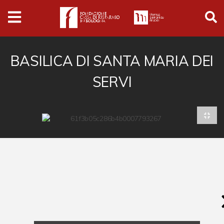
Archivio
Ferrari
Archivio Digitale
BASILICA DI SANTA MARIA DEI
SERVI
Cronaca e società
Politica
Arte e cultura
Musica cinema e spettacolo
Religione
Sport
Università
Vedute e città