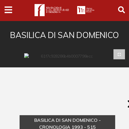
Archivio
Ferrari
Archivio Digitale
BASILICA DI SAN DOMENICO
Cronaca e società
Politica
Arte e cultura
Musica cinema e spettacolo
Religione
Sport
Università
BASILICA DI SAN DOMENICO -
Vedute e città
CRONOLOGIA 1993 - 515