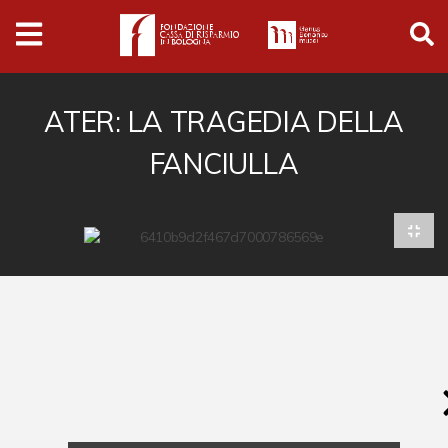
Archivio
Ferrari
Archivio Digitale
ATER: LA TRAGEDIA DELLA
FANCIULLA
Cronaca e società
Politica
Arte e cultura
Musica cinema e spettacolo
Religione
Sport
Università
Vedute e città