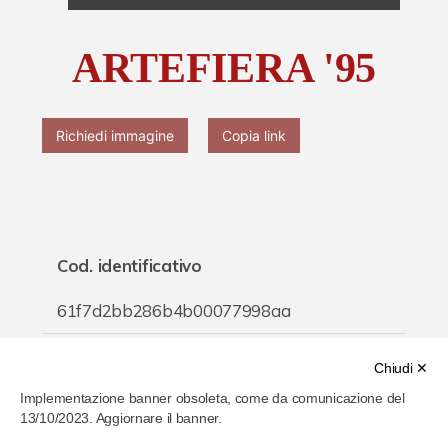
Chi è Paolo Ferrari
ARTEFIERA '95
Contattaci
Richiedi immagine
Copia link
Cod. identificativo
61f7d2bb286b4b00077998aa
Titolo
Chiudi ✕
Implementazione banner obsoleta, come da comunicazione del
ARTEFIERA '95
13/10/2023. Aggiornare il banner.
Inventario