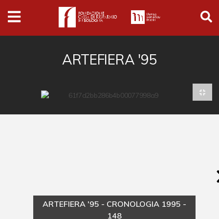
Archivio
Ferrari
Archivio Digitale
ARTEFIERA '95
Cronaca e società
Politica
Arte e cultura
Musica cinema e spettacolo
Religione
Sport
Università
ARTEFIERA '95 - CRONOLOGIA 1995 -
Vedute e città
148