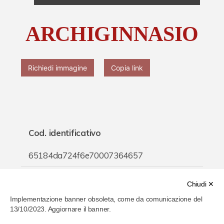
Chi è Paolo Ferrari
ARCHIGINNASIO
Contattaci
Richiedi immagine
Copia link
Cod. identificativo
65184da724f6e70007364657
Titolo
Chiudi ✕
Implementazione banner obsoleta, come da comunicazione del
ARCHIGINNASIO
13/10/2023. Aggiornare il banner.
Inventario