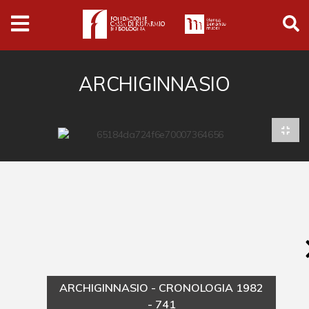
Archivio
Ferrari
Archivio Digitale
ARCHIGINNASIO
Cronaca e società
Politica
Arte e cultura
Musica cinema e spettacolo
Religione
Sport
Università
ARCHIGINNASIO - CRONOLOGIA 1982
Vedute e città
- 741