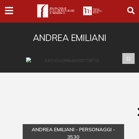
Archivio
Ferrari
Archivio Digitale
ANDREA EMILIANI
Cronaca e società
Politica
Arte e cultura
Musica cinema e spettacolo
Religione
Sport
Università
ANDREA EMILIANI - PERSONAGGI -
Vedute e città
3530