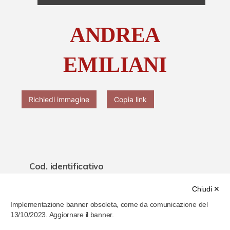
Chi è Paolo Ferrari
ANDREA
Contattaci
EMILIANI
Richiedi immagine
Copia link
Cod. identificativo
61f1cf2d286b4b000778f754
Chiudi ✕
Implementazione banner obsoleta, come da comunicazione del
Titolo
13/10/2023. Aggiornare il banner.